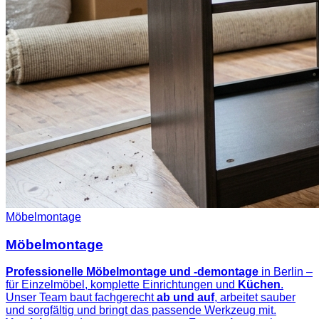
Möbelmontage
Möbelmontage
Professionelle Möbelmontage und -demontage
in Berlin –
für Einzelmöbel, komplette Einrichtungen und
Küchen
.
Unser Team baut fachgerecht
ab und auf
, arbeitet sauber
und sorgfältig und bringt das passende Werkzeug mit.