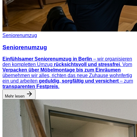
Seniorenumzug
Seniorenumzug
Einfühlsamer Seniorenumzug in Berlin
– wir organisieren
den kompletten Umzug
rücksichtsvoll und stressfrei
. Vom
Verpacken über Möbelmontage bis zum Einräumen
übernehmen wir alles, richten das neue Zuhause wohnfertig
ein und arbeiten
geduldig, sorgfältig und versichert
– zum
transparenten Festpreis
.
Mehr lesen