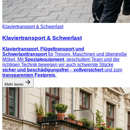
Klaviertransport & Schwerlast
Klaviertransport & Schwerlast
Klaviertransport, Flügeltransport und
Schwerlasttransport
für Tresore, Maschinen und übergroße
Möbel. Mit
Spezialequipment
, geschultem Team und der
richtigen Technik bewegen wir auch schwerste Stücke
sicher und beschädigungsfrei
–
vollversichert
und zum
transparenten Festpreis
.
Mehr lesen