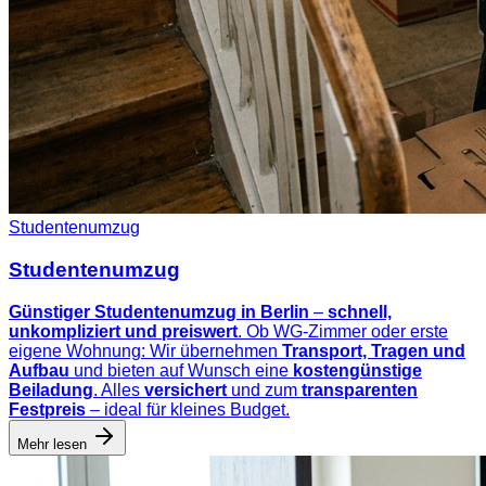
Studentenumzug
Studentenumzug
Günstiger Studentenumzug in Berlin
–
schnell,
unkompliziert und preiswert
. Ob WG-Zimmer oder erste
eigene Wohnung: Wir übernehmen
Transport, Tragen und
Aufbau
und bieten auf Wunsch eine
kostengünstige
Beiladung
. Alles
versichert
und zum
transparenten
Festpreis
– ideal für kleines Budget.
Mehr lesen