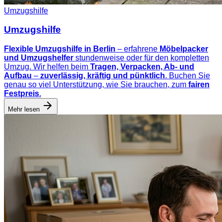
Umzugshilfe
Umzugshilfe
Flexible Umzugshilfe in Berlin
– erfahrene
Möbelpacker
und Umzugshelfer
stundenweise oder für den kompletten
Umzug. Wir helfen beim
Tragen, Verpacken, Ab- und
Aufbau
–
zuverlässig, kräftig und pünktlich
. Buchen Sie
genau so viel Unterstützung, wie Sie brauchen, zum
fairen
Festpreis
.
Mehr lesen