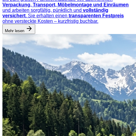
Verpackung, Transport, Möbelmontage und Einräumen
und arbeiten sorgfältig, pünktlich und
vollständig
versichert
. Sie erhalten einen
transparenten Festpreis
ohne versteckte Kosten – kurzfristig buchbar.
Mehr lesen