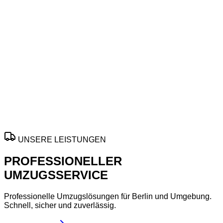
Zuverlässig ans Ziel in Berlin
Für reibungslose Wechsel in
Berlin
bietet unsere
Umzugsfirma
flexible Hilfe für
Privatumzug
,
Büroumzug
und
Möbeltransport
mit sorgfältiger Planung, pünktlicher
Durchführung und passender Unterstützung für jede
Umzugssituation.
Aktion gilt nach Verfügbarkeit und nur für ausgewählte
Termine in zentralen Bezirken.
ANGEBOT ANFORDERN
UNSERE LEISTUNGEN
PROFESSIONELLER
UMZUGSSERVICE
Professionelle Umzugslösungen für Berlin und Umgebung.
Schnell, sicher und zuverlässig.