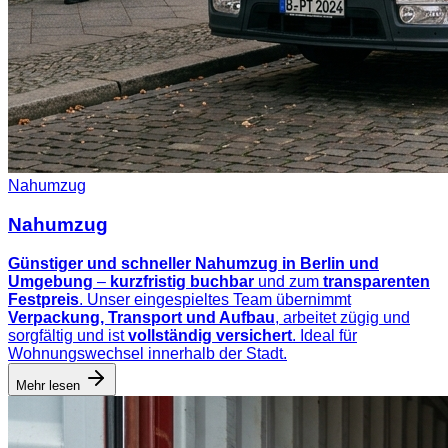
Nahumzug
Nahumzug
Günstiger und schneller Nahumzug in Berlin und
Umgebung
–
kurzfristig buchbar
und zum
transparenten
Festpreis
. Unser eingespieltes Team übernimmt
Verpackung, Transport und Aufbau
, arbeitet zügig und
sorgfältig und ist
vollständig versichert
. Ideal für
Wohnungswechsel innerhalb der Stadt.
Mehr lesen