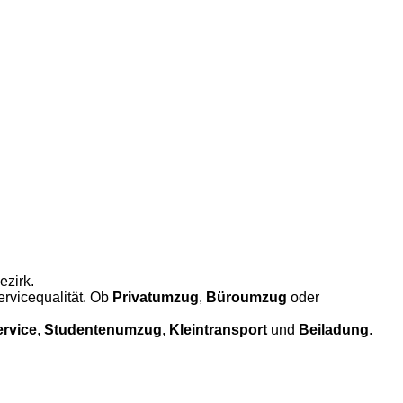
ezirk.
ervicequalität. Ob
Privatumzug
,
Büroumzug
oder
rvice
,
Studentenumzug
,
Kleintransport
und
Beiladung
.