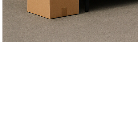
Kundendienst
01625978461
Echte Bewertungen
(4,8/5)