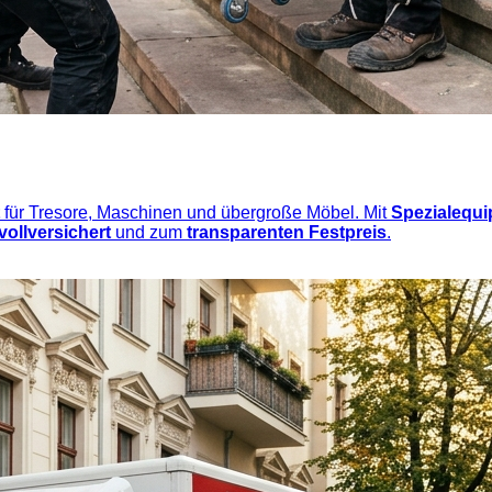
für Tresore, Maschinen und übergroße Möbel. Mit
Spezialequ
vollversichert
und zum
transparenten Festpreis
.