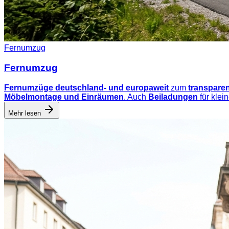
Fernumzug
Fernumzug
Fernumzüge deutschland- und europaweit
zum
transparen
Möbelmontage und Einräumen
. Auch
Beiladungen
für klei
Mehr lesen