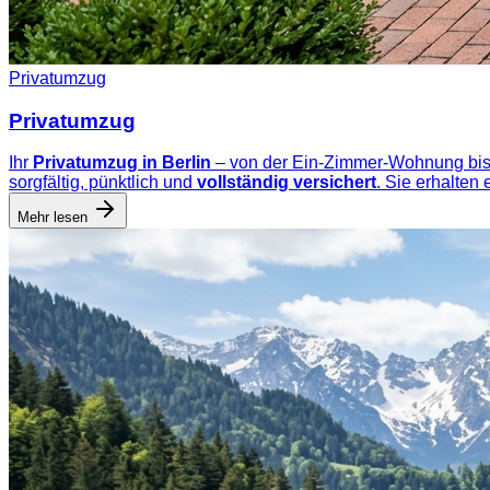
Privatumzug
Privatumzug
Ihr
Privatumzug in Berlin
– von der Ein-Zimmer-Wohnung bis
sorgfältig, pünktlich und
vollständig versichert
. Sie erhalten
Mehr lesen