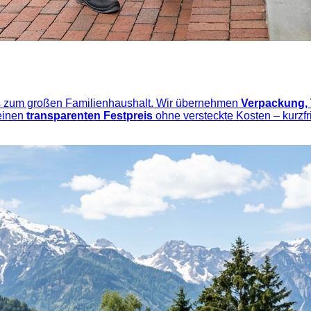
 zum großen Familienhaushalt. Wir übernehmen
Verpackung,
 einen
transparenten Festpreis
ohne versteckte Kosten – kurzfri