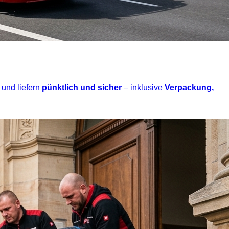
 und liefern
pünktlich und sicher
– inklusive
Verpackung,