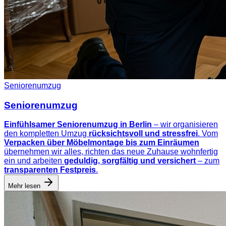
Seniorenumzug
Seniorenumzug
Einfühlsamer Seniorenumzug in Berlin
– wir organisieren
den kompletten Umzug
rücksichtsvoll und stressfrei
. Vom
Verpacken über Möbelmontage bis zum Einräumen
übernehmen wir alles, richten das neue Zuhause wohnfertig
ein und arbeiten
geduldig, sorgfältig und versichert
– zum
transparenten Festpreis
.
Mehr lesen