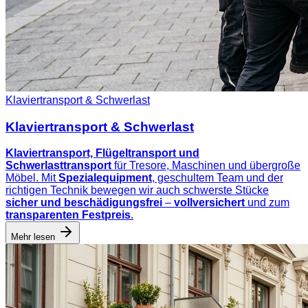
Klaviertransport & Schwerlast
Klaviertransport & Schwerlast
Klaviertransport, Flügeltransport und
Schwerlasttransport
für Tresore, Maschinen und übergroße
Möbel. Mit
Spezialequipment
, geschultem Team und der
richtigen Technik bewegen wir auch schwerste Stücke
sicher und beschädigungsfrei
–
vollversichert
und zum
transparenten Festpreis
.
Mehr lesen