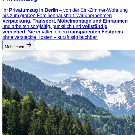
Ihr
Privatumzug in Berlin
– von der Ein-Zimmer-Wohnung
bis zum großen Familienhaushalt. Wir übernehmen
Verpackung, Transport, Möbelmontage und Einräumen
und arbeiten sorgfältig, pünktlich und
vollständig
versichert
. Sie erhalten einen
transparenten Festpreis
ohne versteckte Kosten – kurzfristig buchbar.
Mehr lesen