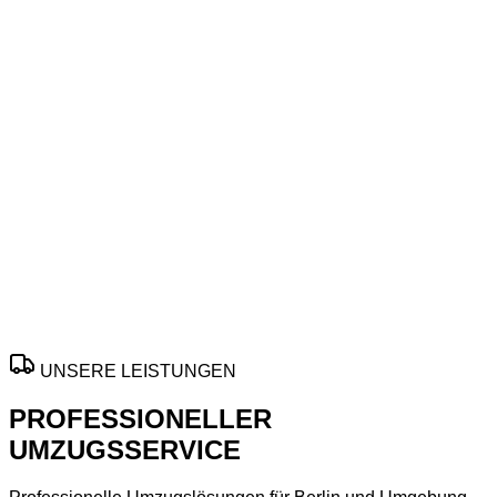
Umzüge Augsburg
Zuverlässig ans Ziel in Umzugsfirma Augsburg
Ihre
Umzugsfirma
für stressfreie Wechsel in
Augsburg
:
pünktliche Planung, sorgfältiger Transport und flexible
Unterstützung für private sowie geschäftliche Umzüge mit
transparenter Kommunikation, fairen Konditionen und
zuverlässigem Service.
Jetzt unverbindlich anfragen und passende Termine für Ihren
geplanten Standortwechsel sichern.
ANGEBOT ANFORDERN
UNSERE LEISTUNGEN
PROFESSIONELLER
UMZUGSSERVICE