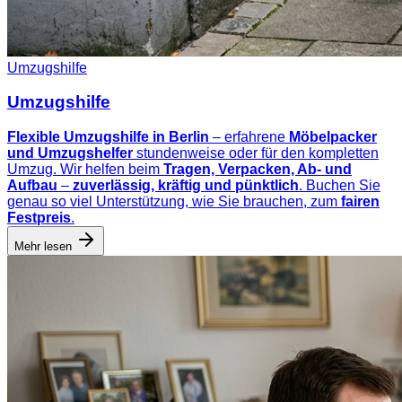
Umzugshilfe
Umzugshilfe
Flexible Umzugshilfe in Berlin
– erfahrene
Möbelpacker
und Umzugshelfer
stundenweise oder für den kompletten
Umzug. Wir helfen beim
Tragen, Verpacken, Ab- und
Aufbau
–
zuverlässig, kräftig und pünktlich
. Buchen Sie
genau so viel Unterstützung, wie Sie brauchen, zum
fairen
Festpreis
.
Mehr lesen