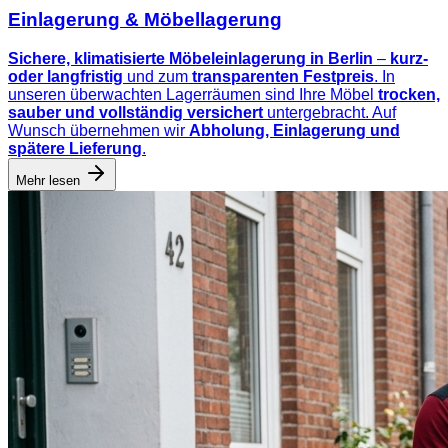
Einlagerung & Möbellagerung
Sichere, klimatisierte Möbeleinlagerung in Berlin
–
kurz-
oder langfristig
und zum
transparenten Festpreis
. In
unseren überwachten Lagerräumen sind Ihre Möbel
trocken,
sauber und vollständig versichert
untergebracht. Auf
Wunsch übernehmen wir
Abholung, Einlagerung und
spätere Lieferung
.
Mehr lesen