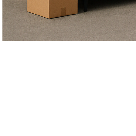
Kundendienst
01625978461