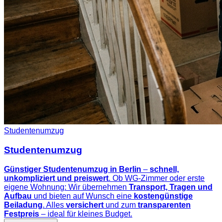
Studentenumzug
Studentenumzug
Günstiger Studentenumzug in Berlin
–
schnell,
unkompliziert und preiswert
. Ob WG-Zimmer oder erste
eigene Wohnung: Wir übernehmen
Transport, Tragen und
Aufbau
und bieten auf Wunsch eine
kostengünstige
Beiladung
. Alles
versichert
und zum
transparenten
Festpreis
– ideal für kleines Budget.