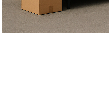
Kundendienst
01625978461
Echte Bewertungen
(4,8/5)