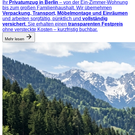
Ihr
Privatumzug in Berlin
– von der Ein-Zimmer-Wohnung
bis zum großen Familienhaushalt. Wir übernehmen
Verpackung, Transport, Möbelmontage und Einräumen
und arbeiten sorgfältig, pünktlich und
vollständig
versichert
. Sie erhalten einen
transparenten Festpreis
ohne versteckte Kosten – kurzfristig buchbar.
Mehr lesen