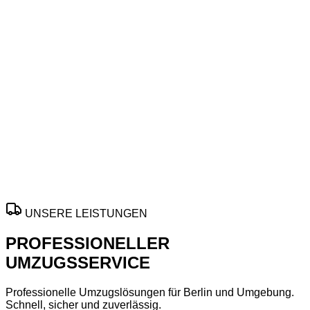
Zuverlässig ans Ziel in Offenbach am Main
Ihre
Umzugsfirma
für
Offenbach am Main
: zuverlässig bei
Privatumzug
,
Büroumzug
,
Möbeltransport
und
Kleintransport
. Sorgfältige Planung, pünktliche Abläufe und
flexible Unterstützung für stressfreie Wechsel innerhalb
Offenbach am Main
und Umgebung.
Termine nach Verfügbarkeit, individuelle Leistungen und
faire Konditionen nach persönlicher Anfrage.
ANGEBOT ANFORDERN
UNSERE LEISTUNGEN
PROFESSIONELLER
UMZUGSSERVICE
Professionelle Umzugslösungen für Berlin und Umgebung.
Schnell, sicher und zuverlässig.