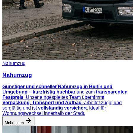
Nahumzug
Nahumzug
Günstiger und schneller Nahumzug in Berlin und
Umgebung
–
kurzfristig buchbar
und zum
transparenten
Festpreis
. Unser eingespieltes Team übernimmt
Verpackung, Transport und Aufbau
, arbeitet zügig und
sorgfältig und ist
vollständig versichert
. Ideal für
Wohnungswechsel innerhalb der Stadt.
Mehr lesen