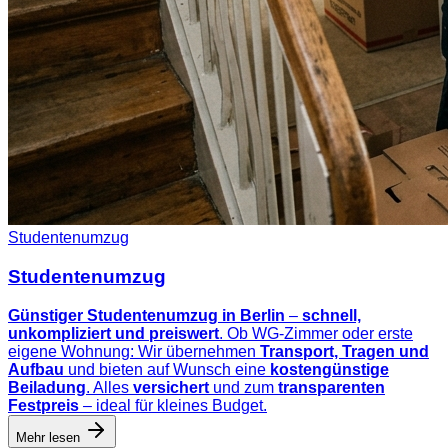
Studentenumzug
Studentenumzug
Günstiger Studentenumzug in Berlin
–
schnell,
unkompliziert und preiswert
. Ob WG-Zimmer oder erste
eigene Wohnung: Wir übernehmen
Transport, Tragen und
Aufbau
und bieten auf Wunsch eine
kostengünstige
Beiladung
. Alles
versichert
und zum
transparenten
Festpreis
– ideal für kleines Budget.
Mehr lesen