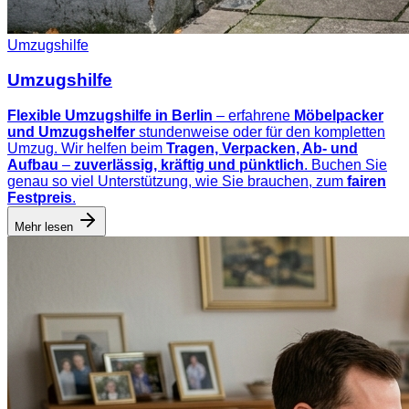
Umzugshilfe
Umzugshilfe
Flexible Umzugshilfe in Berlin
– erfahrene
Möbelpacker
und Umzugshelfer
stundenweise oder für den kompletten
Umzug. Wir helfen beim
Tragen, Verpacken, Ab- und
Aufbau
–
zuverlässig, kräftig und pünktlich
. Buchen Sie
genau so viel Unterstützung, wie Sie brauchen, zum
fairen
Festpreis
.
Mehr lesen