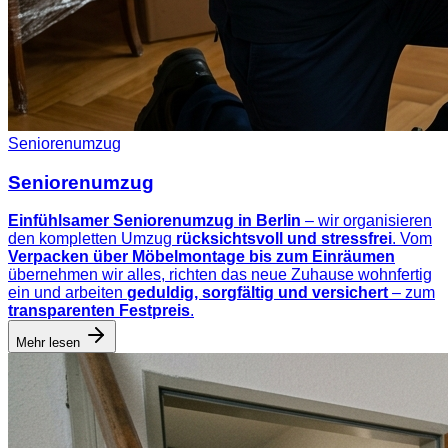
Seniorenumzug
Seniorenumzug
Einfühlsamer Seniorenumzug in Berlin
– wir organisieren
den kompletten Umzug
rücksichtsvoll und stressfrei
. Vom
Verpacken über Möbelmontage bis zum Einräumen
übernehmen wir alles, richten das neue Zuhause wohnfertig
ein und arbeiten
geduldig, sorgfältig und versichert
– zum
transparenten Festpreis
.
Mehr lesen