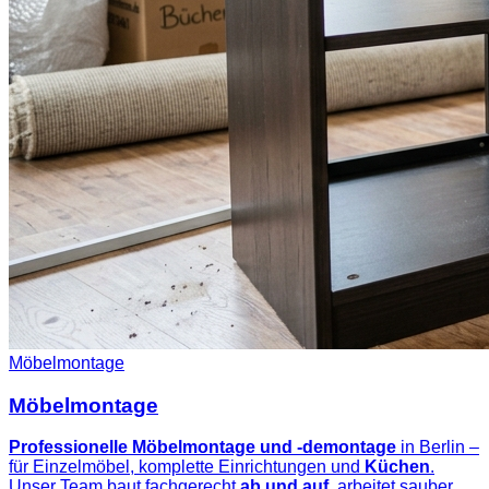
Möbelmontage
Möbelmontage
Professionelle Möbelmontage und -demontage
in Berlin –
für Einzelmöbel, komplette Einrichtungen und
Küchen
.
Unser Team baut fachgerecht
ab und auf
, arbeitet sauber