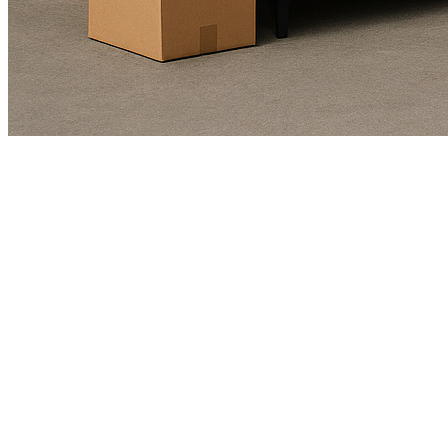
Kundendienst
01625978461