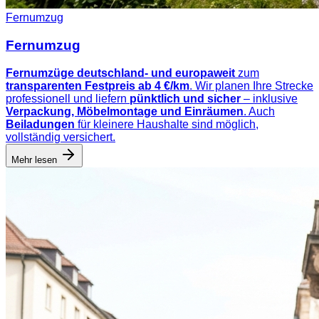
Fernumzug
Fernumzug
Fernumzüge deutschland- und europaweit
zum
transparenten Festpreis ab 4 €/km
. Wir planen Ihre Strecke
professionell und liefern
pünktlich und sicher
– inklusive
Verpackung, Möbelmontage und Einräumen
. Auch
Beiladungen
für kleinere Haushalte sind möglich,
vollständig versichert.
Mehr lesen