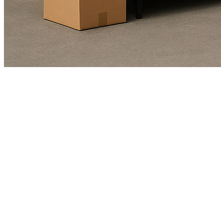
Kundendienst
01625978461
Echte Bewertungen
(4.9/5)