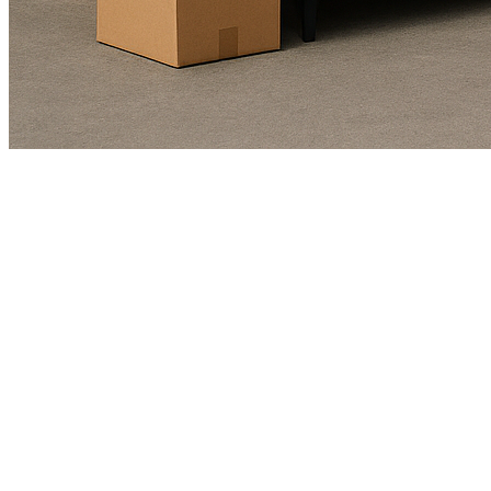
Kundendienst
01625978461
Echte Bewertungen
(4.9/5)