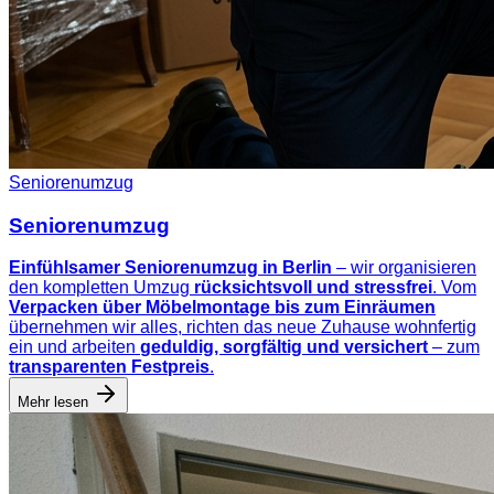
Seniorenumzug
Seniorenumzug
Einfühlsamer Seniorenumzug in Berlin
– wir organisieren
den kompletten Umzug
rücksichtsvoll und stressfrei
. Vom
Verpacken über Möbelmontage bis zum Einräumen
übernehmen wir alles, richten das neue Zuhause wohnfertig
ein und arbeiten
geduldig, sorgfältig und versichert
– zum
transparenten Festpreis
.
Mehr lesen