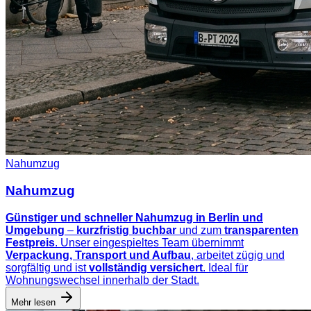
Nahumzug
Nahumzug
Günstiger und schneller Nahumzug in Berlin und
Umgebung
–
kurzfristig buchbar
und zum
transparenten
Festpreis
. Unser eingespieltes Team übernimmt
Verpackung, Transport und Aufbau
, arbeitet zügig und
sorgfältig und ist
vollständig versichert
. Ideal für
Wohnungswechsel innerhalb der Stadt.
Mehr lesen