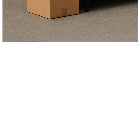
Kundendienst
01625978461