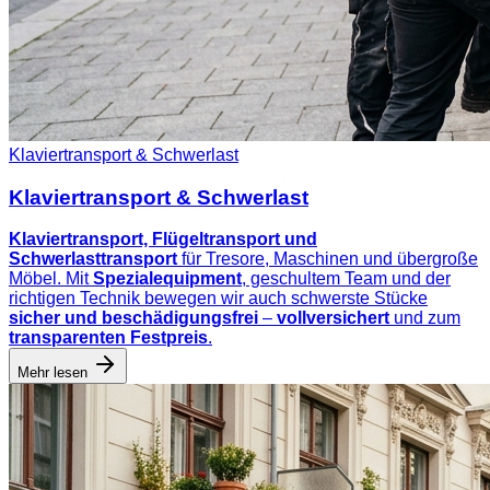
Klaviertransport & Schwerlast
Klaviertransport & Schwerlast
Klaviertransport, Flügeltransport und
Schwerlasttransport
für Tresore, Maschinen und übergroße
Möbel. Mit
Spezialequipment
, geschultem Team und der
richtigen Technik bewegen wir auch schwerste Stücke
sicher und beschädigungsfrei
–
vollversichert
und zum
transparenten Festpreis
.
Mehr lesen