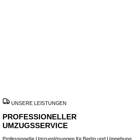
Umzüge Brandenburg an der Havel
Ihr Umzug in Brandenburg an der Havel –
termintreu und fair
Mit
Umzugsfirma
gelingt Ihr Wechsel in
Brandenburg an
der Havel
effizient, sicher und planbar. Nutzen Sie flexible
Hilfe für
Privatumzug
,
Büroumzug
und
Möbeltransport
mit
persönlicher Betreuung.
Termine nach Verfügbarkeit, transparente Planung und
individuelle Lösungen für jeden Umzugsbedarf.
ANGEBOT ANFORDERN
UNSERE LEISTUNGEN
PROFESSIONELLER
UMZUGSSERVICE
Professionelle Umzugslösungen für Berlin und Umgebung.