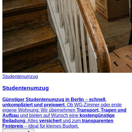
Studentenumzug
Studentenumzug
Günstiger Studentenumzug in Berlin
–
schnell,
unkompliziert und preiswert
. Ob WG-Zimmer oder erste
eigene Wohnung: Wir übernehmen
Transport, Tragen und
Aufbau
und bieten auf Wunsch eine
kostengünstige
Beiladung
. Alles
versichert
und zum
transparenten
Festpreis
– ideal für kleines Budget.