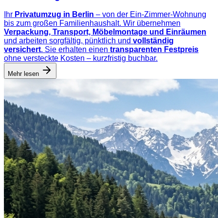
Ihr
Privatumzug in Berlin
– von der Ein-Zimmer-Wohnung
bis zum großen Familienhaushalt. Wir übernehmen
Verpackung, Transport, Möbelmontage und Einräumen
und arbeiten sorgfältig, pünktlich und
vollständig
versichert
. Sie erhalten einen
transparenten Festpreis
ohne versteckte Kosten – kurzfristig buchbar.
Mehr lesen