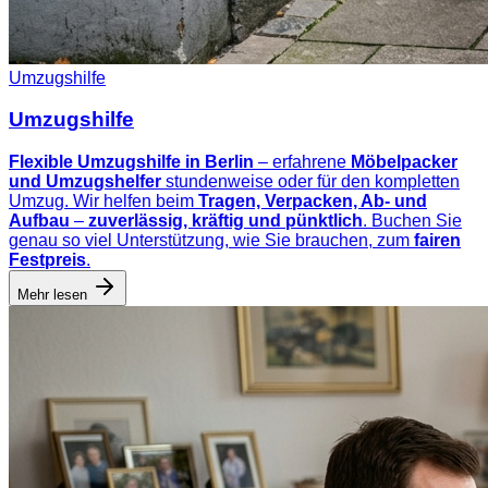
Umzugshilfe
Umzugshilfe
Flexible Umzugshilfe in Berlin
– erfahrene
Möbelpacker
und Umzugshelfer
stundenweise oder für den kompletten
Umzug. Wir helfen beim
Tragen, Verpacken, Ab- und
Aufbau
–
zuverlässig, kräftig und pünktlich
. Buchen Sie
genau so viel Unterstützung, wie Sie brauchen, zum
fairen
Festpreis
.
Mehr lesen