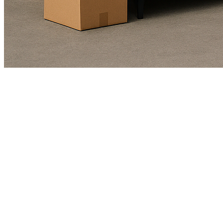
Kundendienst
01625978461
Echte Bewertungen
(4.9/5)