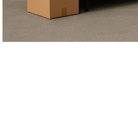
Kundendienst
01625978461
Echte Bewertungen
(4.9/5)