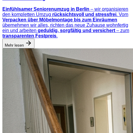
Einfühlsamer Seniorenumzug in Berlin
– wir organisieren
den kompletten Umzug
rücksichtsvoll und stressfrei
. Vom
Verpacken über Möbelmontage bis zum Einräumen
übernehmen wir alles, richten das neue Zuhause wohnfertig
ein und arbeiten
geduldig, sorgfältig und versichert
– zum
transparenten Festpreis
.
Mehr lesen