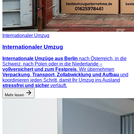
Internationaler Umzug
Internationaler Umzug
Internationale Umzüge aus Berlin
nach Österreich, in die
Schweiz, nach Polen oder in die Niederlande –
vollversichert und zum Festpreis
. Wir übernehmen
Verpackung, Transport, Zollabwicklung und Aufbau
und
koordinieren jeden Schritt, damit Ihr Umzug ins Ausland
stressfrei und sicher
verläuft.
Mehr lesen