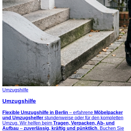
Umzugshilfe
Umzugshilfe
Flexible Umzugshilfe in Berlin
– erfahrene
Möbelpacker
und Umzugshelfer
stundenweise oder für den kompletten
Umzug. Wir helfen beim
Tragen, Verpacken, Ab- und
Aufbau
–
zuverlässig, kräftig und pünktlich
. Buchen Sie