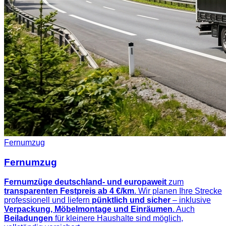
Fernumzug
Fernumzug
Fernumzüge deutschland- und europaweit
zum
transparenten Festpreis ab 4 €/km
. Wir planen Ihre Strecke
professionell und liefern
pünktlich und sicher
– inklusive
Verpackung, Möbelmontage und Einräumen
. Auch
Beiladungen
für kleinere Haushalte sind möglich,