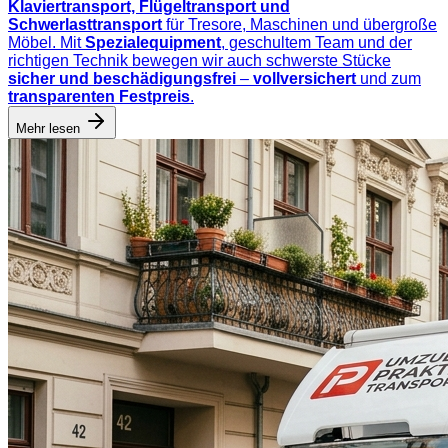
Klaviertransport, Flügeltransport und
Schwerlasttransport
für Tresore, Maschinen und übergroße
Möbel. Mit
Spezialequipment
, geschultem Team und der
richtigen Technik bewegen wir auch schwerste Stücke
sicher und beschädigungsfrei
–
vollversichert
und zum
transparenten Festpreis
.
Mehr lesen