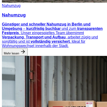
Nahumzug
Nahumzug
Günstiger und schneller Nahumzug in Berlin und
Umgebung
–
kurzfristig buchbar
und zum
transparenten
Festpreis
. Unser eingespieltes Team übernimmt
Verpackung, Transport und Aufbau
, arbeitet zügig und
sorgfältig und ist
vollständig versichert
. Ideal für
Wohnungswechsel innerhalb der Stadt.
Mehr lesen