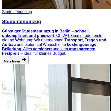
Studentenumzug
Studentenumzug
Günstiger Studentenumzug in Berlin
–
schnell,
unkompliziert und preiswert
. Ob WG-Zimmer oder erste
eigene Wohnung: Wir übernehmen
Transport, Tragen und
Aufbau
und bieten auf Wunsch eine
kostengünstige
Beiladung
. Alles
versichert
und zum
transparenten
Festpreis
– ideal für kleines Budget.
Mehr lesen