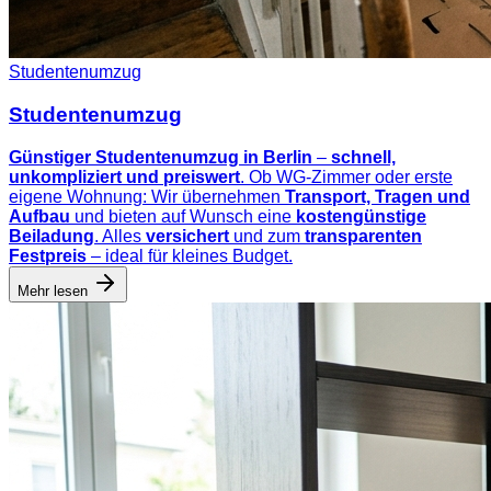
Studentenumzug
Studentenumzug
Günstiger Studentenumzug in Berlin
–
schnell,
unkompliziert und preiswert
. Ob WG-Zimmer oder erste
eigene Wohnung: Wir übernehmen
Transport, Tragen und
Aufbau
und bieten auf Wunsch eine
kostengünstige
Beiladung
. Alles
versichert
und zum
transparenten
Festpreis
– ideal für kleines Budget.
Mehr lesen