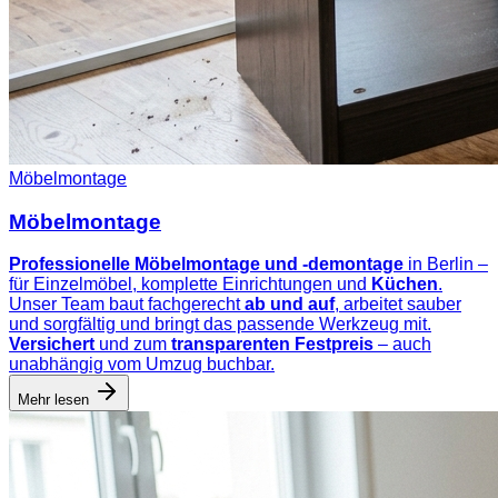
Möbelmontage
Möbelmontage
Professionelle Möbelmontage und -demontage
in Berlin –
für Einzelmöbel, komplette Einrichtungen und
Küchen
.
Unser Team baut fachgerecht
ab und auf
, arbeitet sauber
und sorgfältig und bringt das passende Werkzeug mit.
Versichert
und zum
transparenten Festpreis
– auch
unabhängig vom Umzug buchbar.
Mehr lesen