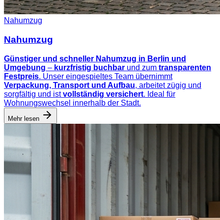
Nahumzug
Nahumzug
Günstiger und schneller Nahumzug in Berlin und
Umgebung
–
kurzfristig buchbar
und zum
transparenten
Festpreis
. Unser eingespieltes Team übernimmt
Verpackung, Transport und Aufbau
, arbeitet zügig und
sorgfältig und ist
vollständig versichert
. Ideal für
Wohnungswechsel innerhalb der Stadt.
Mehr lesen