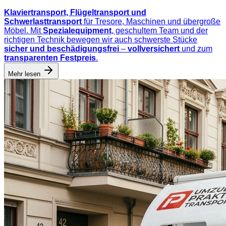
Klaviertransport, Flügeltransport und
Schwerlasttransport
für Tresore, Maschinen und übergroße
Möbel. Mit
Spezialequipment
, geschultem Team und der
richtigen Technik bewegen wir auch schwerste Stücke
sicher und beschädigungsfrei
–
vollversichert
und zum
transparenten Festpreis
.
Mehr lesen