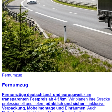
Fernumzug
Fernumzug
Fernumzüge deutschland- und europaweit
zum
transparenten Festpreis ab 4 €/km
. Wir planen Ihre Strecke
professionell und liefern
pünktlich und sicher
– inklusive
Verpackung, Möbelmontage und Einräumen
. Auch