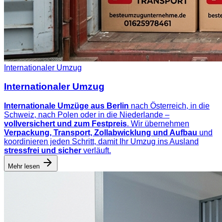
Internationaler Umzug
Internationaler Umzug
Internationale Umzüge aus Berlin
nach Österreich, in die
Schweiz, nach Polen oder in die Niederlande –
vollversichert und zum Festpreis
. Wir übernehmen
Verpackung, Transport, Zollabwicklung und Aufbau
und
koordinieren jeden Schritt, damit Ihr Umzug ins Ausland
stressfrei und sicher
verläuft.
Mehr lesen