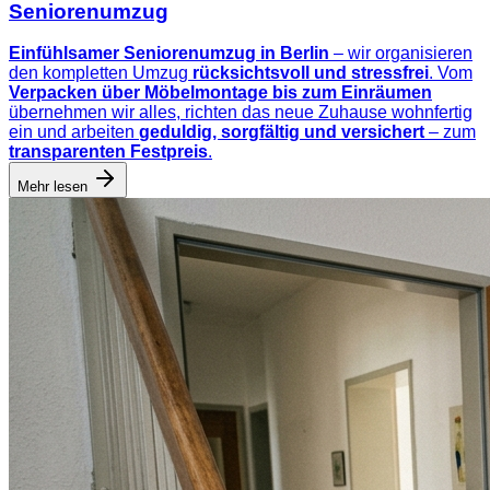
Seniorenumzug
Einfühlsamer Seniorenumzug in Berlin
– wir organisieren
den kompletten Umzug
rücksichtsvoll und stressfrei
. Vom
Verpacken über Möbelmontage bis zum Einräumen
übernehmen wir alles, richten das neue Zuhause wohnfertig
ein und arbeiten
geduldig, sorgfältig und versichert
– zum
transparenten Festpreis
.
Mehr lesen