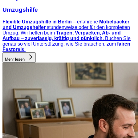
Umzugshilfe
Flexible Umzugshilfe in Berlin
– erfahrene
Möbelpacker
und Umzugshelfer
stundenweise oder für den kompletten
Umzug. Wir helfen beim
Tragen, Verpacken, Ab- und
Aufbau
–
zuverlässig, kräftig und pünktlich
. Buchen Sie
genau so viel Unterstützung, wie Sie brauchen, zum
fairen
Festpreis
.
Mehr lesen