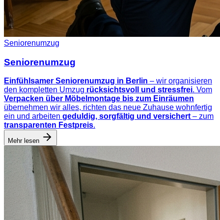
Seniorenumzug
Seniorenumzug
Einfühlsamer Seniorenumzug in Berlin
– wir organisieren
den kompletten Umzug
rücksichtsvoll und stressfrei
. Vom
Verpacken über Möbelmontage bis zum Einräumen
übernehmen wir alles, richten das neue Zuhause wohnfertig
ein und arbeiten
geduldig, sorgfältig und versichert
– zum
transparenten Festpreis
.
Mehr lesen