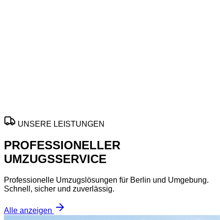
Mit
Umzugsfirma
planen Sie Ihren Wechsel in
Flensburg
effizient, pünktlich und stressarm. Von
Privatumzug
bis
Büroumzug
erhalten Sie flexible Unterstützung, sorgfältige
Abläufe und passende Transportlösungen für jeden Bedarf.
Angebot nach Verfügbarkeit, Leistungen und Termine
werden individuell abgestimmt und bestätigt.
ANGEBOT ANFORDERN
UNSERE LEISTUNGEN
PROFESSIONELLER
UMZUGSSERVICE
Professionelle Umzugslösungen für Berlin und Umgebung.
Schnell, sicher und zuverlässig.
Alle anzeigen