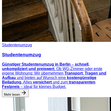
Studentenumzug
Studentenumzug
Günstiger Studentenumzug in Berlin
–
schnell,
unkompliziert und preiswert
. Ob WG-Zimmer oder erste
eigene Wohnung: Wir übernehmen
Transport, Tragen und
Aufbau
und bieten auf Wunsch eine
kostengünstige
Beiladung
. Alles
versichert
und zum
transparenten
Festpreis
– ideal für kleines Budget.
Mehr lesen