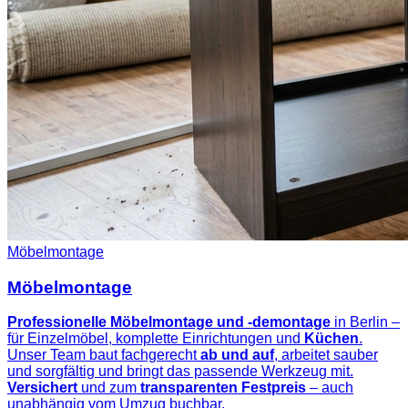
Möbelmontage
Möbelmontage
Professionelle Möbelmontage und -demontage
in Berlin –
für Einzelmöbel, komplette Einrichtungen und
Küchen
.
Unser Team baut fachgerecht
ab und auf
, arbeitet sauber
und sorgfältig und bringt das passende Werkzeug mit.
Versichert
und zum
transparenten Festpreis
– auch
unabhängig vom Umzug buchbar.