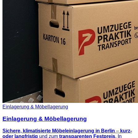
Einlagerung & Möbellagerung
Einlagerung & Möbellagerung
Sichere, klimatisierte Möbeleinlagerung in Berlin
–
kurz-
oder langfristig
und zum
transparenten Festpreis
. In