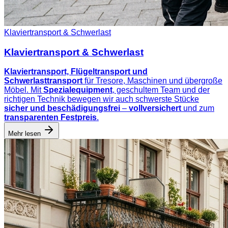
Klaviertransport & Schwerlast
Klaviertransport & Schwerlast
Klaviertransport, Flügeltransport und
Schwerlasttransport
für Tresore, Maschinen und übergroße
Möbel. Mit
Spezialequipment
, geschultem Team und der
richtigen Technik bewegen wir auch schwerste Stücke
sicher und beschädigungsfrei
–
vollversichert
und zum
transparenten Festpreis
.
Mehr lesen