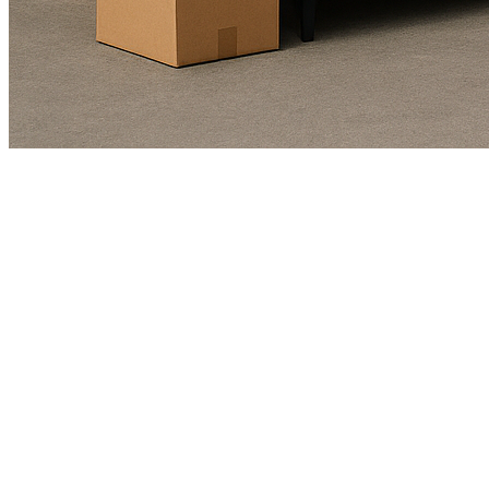
Kundendienst
01625978461
Echte Bewertungen
(4.9/5)