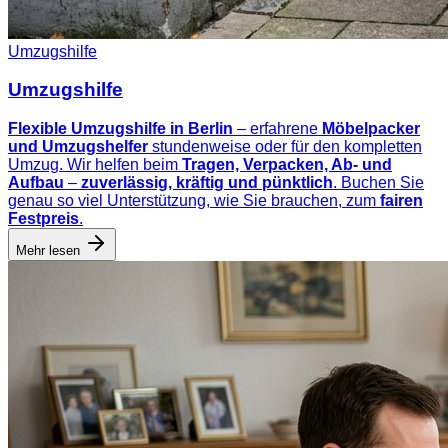
Umzugshilfe
Umzugshilfe
Flexible Umzugshilfe in Berlin
– erfahrene
Möbelpacker
und Umzugshelfer
stundenweise oder für den kompletten
Umzug. Wir helfen beim
Tragen, Verpacken, Ab- und
Aufbau
–
zuverlässig, kräftig und pünktlich
. Buchen Sie
genau so viel Unterstützung, wie Sie brauchen, zum
fairen
Festpreis
.
Mehr lesen