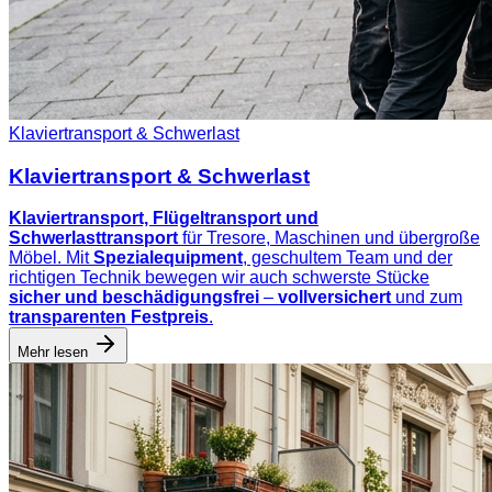
Klaviertransport & Schwerlast
Klaviertransport & Schwerlast
Klaviertransport, Flügeltransport und
Schwerlasttransport
für Tresore, Maschinen und übergroße
Möbel. Mit
Spezialequipment
, geschultem Team und der
richtigen Technik bewegen wir auch schwerste Stücke
sicher und beschädigungsfrei
–
vollversichert
und zum
transparenten Festpreis
.
Mehr lesen