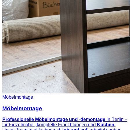
Möbelmontage
Möbelmontage
Professionelle Möbelmontage und -demontage
in Berlin –
für Einzelmöbel, komplette Einrichtungen und
Küchen
.
Unser Team baut fachgerecht
ab und auf
, arbeitet sauber