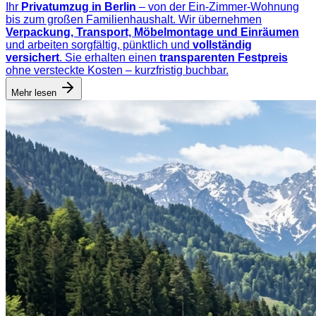
Ihr
Privatumzug in Berlin
– von der Ein-Zimmer-Wohnung
bis zum großen Familienhaushalt. Wir übernehmen
Verpackung, Transport, Möbelmontage und Einräumen
und arbeiten sorgfältig, pünktlich und
vollständig
versichert
. Sie erhalten einen
transparenten Festpreis
ohne versteckte Kosten – kurzfristig buchbar.
Mehr lesen