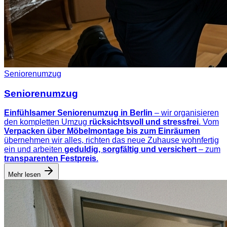
Seniorenumzug
Seniorenumzug
Einfühlsamer Seniorenumzug in Berlin
– wir organisieren
den kompletten Umzug
rücksichtsvoll und stressfrei
. Vom
Verpacken über Möbelmontage bis zum Einräumen
übernehmen wir alles, richten das neue Zuhause wohnfertig
ein und arbeiten
geduldig, sorgfältig und versichert
– zum
transparenten Festpreis
.
Mehr lesen