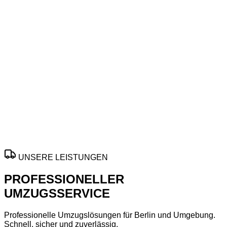
Ihr Umzug in Braunschweig – termintreu und
fair
Mit
Umzugsfirma
in
Braunschweig
gelingt Ihr Wechsel
effizient, planbar und stressarm. Profitieren Sie von
strukturierter Organisation, pünktlicher Durchführung und
sorgfältigem Transport für private sowie geschäftliche
Umzüge jeder Größe.
Angebote variieren je nach Aufwand, Terminlage und
gewünschtem Leistungsumfang vor Ort.
ANGEBOT ANFORDERN
UNSERE LEISTUNGEN
PROFESSIONELLER
UMZUGSSERVICE
Professionelle Umzugslösungen für Berlin und Umgebung.
Schnell, sicher und zuverlässig.