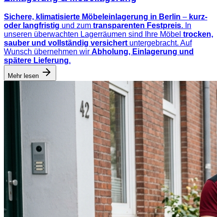
Sichere, klimatisierte Möbeleinlagerung in Berlin
–
kurz-
oder langfristig
und zum
transparenten Festpreis
. In
unseren überwachten Lagerräumen sind Ihre Möbel
trocken,
sauber und vollständig versichert
untergebracht. Auf
Wunsch übernehmen wir
Abholung, Einlagerung und
spätere Lieferung
.
Mehr lesen