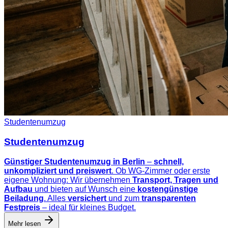
Studentenumzug
Studentenumzug
Günstiger Studentenumzug in Berlin
–
schnell,
unkompliziert und preiswert
. Ob WG-Zimmer oder erste
eigene Wohnung: Wir übernehmen
Transport, Tragen und
Aufbau
und bieten auf Wunsch eine
kostengünstige
Beiladung
. Alles
versichert
und zum
transparenten
Festpreis
– ideal für kleines Budget.
Mehr lesen