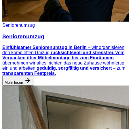
Seniorenumzug
Seniorenumzug
Einfühlsamer Seniorenumzug in Berlin
– wir organisieren
den kompletten Umzug
rücksichtsvoll und stressfrei
. Vom
Verpacken über Möbelmontage bis zum Einräumen
übernehmen wir alles, richten das neue Zuhause wohnfertig
ein und arbeiten
geduldig, sorgfältig und versichert
– zum
transparenten Festpreis
.
Mehr lesen