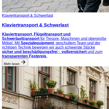
Klaviertransport & Schwerlast
Klaviertransport & Schwerlast
Klaviertransport, Flügeltransport und
Schwerlasttransport
für Tresore, Maschinen und übergroße
Möbel. Mit
Spezialequipment
, geschultem Team und der
richtigen Technik bewegen wir auch schwerste Stücke
sicher und beschädigungsfrei
–
vollversichert
und zum
transparenten Festpreis
.
Mehr lesen