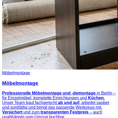
Möbelmontage
Möbelmontage
Professionelle Möbelmontage und -demontage
in Berlin –
für Einzelmöbel, komplette Einrichtungen und
Küchen
.
Unser Team baut fachgerecht
ab und auf
, arbeitet sauber
und sorgfältig und bringt das passende Werkzeug mit.
Versichert
und zum
transparenten Festpreis
– auch
unabhängig vom Umzug buchbar.