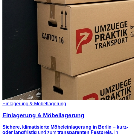
Einlagerung & Möbellagerung
Einlagerung & Möbellagerung
Sichere, klimatisierte Möbeleinlagerung in Berlin
–
kurz-
oder langfristig
und zum
transparenten Festpreis
. In