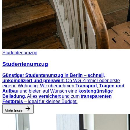
Studentenumzug
Studentenumzug
Günstiger Studentenumzug in Berlin
–
schnell,
unkompliziert und preiswert
. Ob WG-Zimmer oder erste
eigene Wohnung: Wir übernehmen
Transport, Tragen und
Aufbau
und bieten auf Wunsch eine
kostengünstige
Beiladung
. Alles
versichert
und zum
transparenten
Festpreis
– ideal für kleines Budget.
Mehr lesen