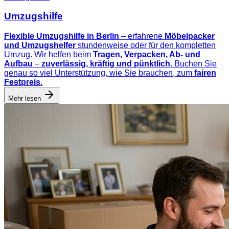
Umzugshilfe
Flexible Umzugshilfe in Berlin
– erfahrene
Möbelpacker
und Umzugshelfer
stundenweise oder für den kompletten
Umzug. Wir helfen beim
Tragen, Verpacken, Ab- und
Aufbau
–
zuverlässig, kräftig und pünktlich
. Buchen Sie
genau so viel Unterstützung, wie Sie brauchen, zum
fairen
Festpreis
.
Mehr lesen