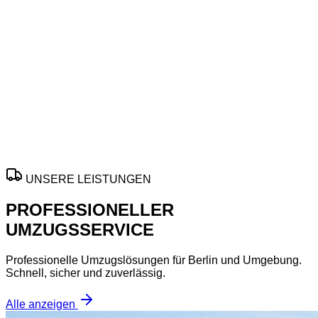
Mit
Umzugsfirma
in
Celle
planen Sie Ihren Wechsel
effizient, sicher und termingerecht. Profitieren Sie von
transparenter Organisation, sorgfältiger Durchführung und
flexiblen Lösungen für private sowie gewerbliche Umzüge.
Angebote variieren je nach Aufwand, Termin, Etage und
gewünschtem Leistungsumfang vor Ort.
ANGEBOT ANFORDERN
UNSERE LEISTUNGEN
PROFESSIONELLER
UMZUGSSERVICE
Professionelle Umzugslösungen für Berlin und Umgebung.
Schnell, sicher und zuverlässig.
Alle anzeigen