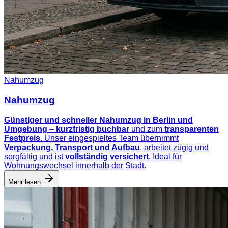
Nahumzug
Nahumzug
Günstiger und schneller Nahumzug in Berlin und
Umgebung
–
kurzfristig buchbar
und zum
transparenten
Festpreis
. Unser eingespieltes Team übernimmt
Verpackung, Transport und Aufbau
, arbeitet zügig und
sorgfältig und ist
vollständig versichert
. Ideal für
Wohnungswechsel innerhalb der Stadt.
Mehr lesen