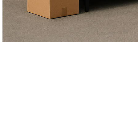
Kundendienst
01625978461
Echte Bewertungen
(4.9/5)