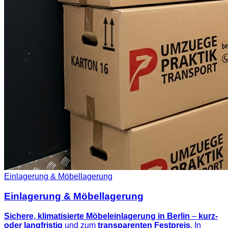
Einlagerung & Möbellagerung
Einlagerung & Möbellagerung
Sichere, klimatisierte Möbeleinlagerung in Berlin
–
kurz-
oder langfristig
und zum
transparenten Festpreis
. In