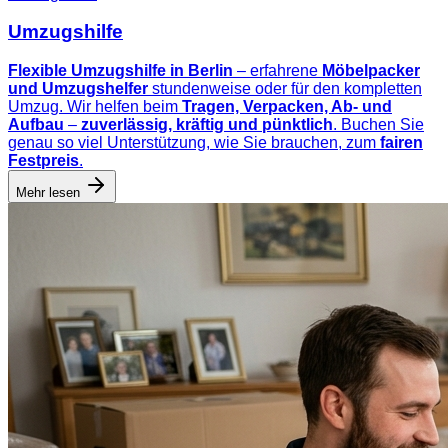
Umzugshilfe
Flexible Umzugshilfe in Berlin
– erfahrene
Möbelpacker
und Umzugshelfer
stundenweise oder für den kompletten
Umzug. Wir helfen beim
Tragen, Verpacken, Ab- und
Aufbau
–
zuverlässig, kräftig und pünktlich
. Buchen Sie
genau so viel Unterstützung, wie Sie brauchen, zum
fairen
Festpreis
.
Mehr lesen