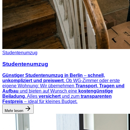
Studentenumzug
Studentenumzug
Günstiger Studentenumzug in Berlin
–
schnell,
unkompliziert und preiswert
. Ob WG-Zimmer oder erste
eigene Wohnung: Wir übernehmen
Transport, Tragen und
Aufbau
und bieten auf Wunsch eine
kostengünstige
Beiladung
. Alles
versichert
und zum
transparenten
Festpreis
– ideal für kleines Budget.
Mehr lesen