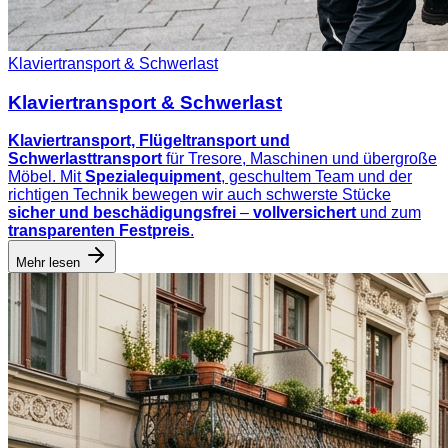
Klaviertransport & Schwerlast
Klaviertransport & Schwerlast
Klaviertransport, Flügeltransport und
Schwerlasttransport
für Tresore, Maschinen und übergroße
Möbel. Mit
Spezialequipment
, geschultem Team und der
richtigen Technik bewegen wir auch schwerste Stücke
sicher und beschädigungsfrei
–
vollversichert
und zum
transparenten Festpreis
.
Mehr lesen