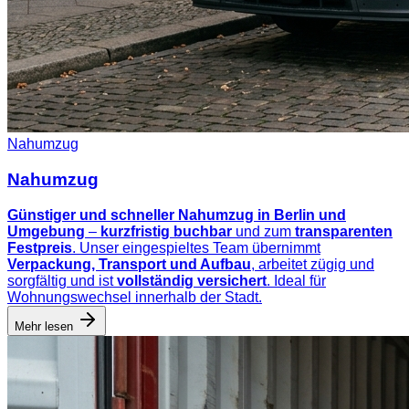
Nahumzug
Nahumzug
Günstiger und schneller Nahumzug in Berlin und
Umgebung
–
kurzfristig buchbar
und zum
transparenten
Festpreis
. Unser eingespieltes Team übernimmt
Verpackung, Transport und Aufbau
, arbeitet zügig und
sorgfältig und ist
vollständig versichert
. Ideal für
Wohnungswechsel innerhalb der Stadt.
Mehr lesen