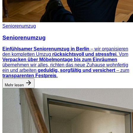
Seniorenumzug
Seniorenumzug
Einfühlsamer Seniorenumzug in Berlin
– wir organisieren
den kompletten Umzug
rücksichtsvoll und stressfrei
. Vom
Verpacken über Möbelmontage bis zum Einräumen
übernehmen wir alles, richten das neue Zuhause wohnfertig
ein und arbeiten
geduldig, sorgfältig und versichert
– zum
transparenten Festpreis
.
Mehr lesen