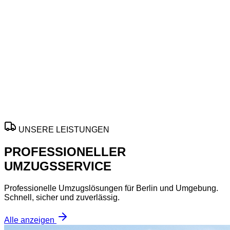
Schnelle Planung, faire Preise und flexible Termine für Ihre
Umzugsfirma
in
Oberhausen
– ideal für
Privatumzug
,
Büroumzug
und sicheren
Möbeltransport
mit persönlicher
Betreuung und effizientem Ablauf.
Angebot gilt nach Verfügbarkeit und nur für ausgewählte
Termine in Ihrer Region.
ANGEBOT ANFORDERN
UNSERE LEISTUNGEN
PROFESSIONELLER
UMZUGSSERVICE
Professionelle Umzugslösungen für Berlin und Umgebung.
Schnell, sicher und zuverlässig.
Alle anzeigen