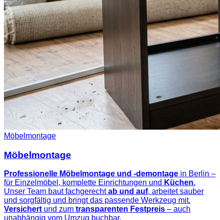
Möbelmontage
Möbelmontage
Professionelle Möbelmontage und -demontage
in Berlin –
für Einzelmöbel, komplette Einrichtungen und
Küchen
.
Unser Team baut fachgerecht
ab und auf
, arbeitet sauber
und sorgfältig und bringt das passende Werkzeug mit.
Versichert
und zum
transparenten Festpreis
– auch
unabhängig vom Umzug buchbar.